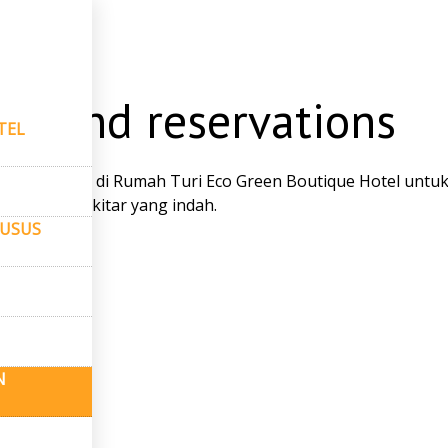
mesanan
s and reservations
TEL
napan Anda di Rumah Turi Eco Green Boutique Hotel untuk
ingkungan sekitar yang indah.
USUS
N