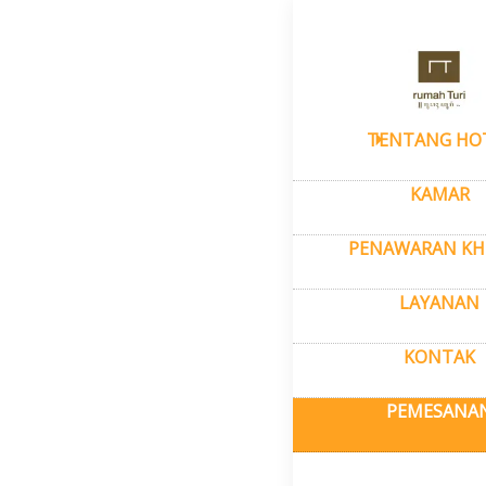
Beranda
–
Pe
Room
TENTANG HO
KAMAR
Pesan pengi
biasa dan l
PENAWARAN KH
LAYANAN
KONTAK
PEMESANA